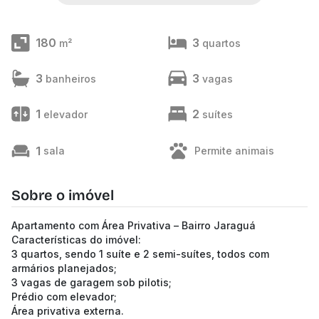
180
3
m²
quartos
3
3
banheiros
vagas
1
2
elevador
suítes
1
sala
Permite animais
Sobre o imóvel
Apartamento com Área Privativa – Bairro Jaraguá
Características do imóvel:
3 quartos, sendo 1 suíte e 2 semi-suítes, todos com
armários planejados;
3 vagas de garagem sob pilotis;
Prédio com elevador;
Área privativa externa.