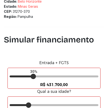
Área de serviço independente;
Cidade:
Belo Horizonte
Geladeira inclusa.
Estado:
Minas Gerais
(Os preços e informações poderão sofrer mudanças.
CEP:
31270-370
Solicitamos a confirmação com nossa equipe).
Região:
Pampulha
Simular financiamento