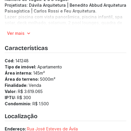
Projetistas: Dávila Arquitetura | Benedito Abbud Arquitetura
Paisagística | Carlos Rossi e Feu Arquitetura.
Lazer: piscina com vista panorâmica, piscina infantil, spa
solar, deck molhado, solarium, 2 pool lounges, quadra de
areia, play areia, playground, quadra recreativa com padel,
Ver mais
pickleball e futebol, grill gourmet com terraço, salão de
festas com varanda e terraço, piscina coberta, espaço
kids com terraço, fitness, pilates, play lounge, lounge
Características
gourmet, gourmet, sauna a vapor, spa, banheira recovery
com água fria, chroma shower, beauty room e wellness
Cód:
141248
room.
Tipo de imóvel:
Apartamento
Área interna:
145
m²
Área do terreno:
5000
m²
Finalidade:
Venda
Valor:
R$ 3.619.065
IPTU:
R$ 300
Condomínio:
R$ 1.500
Localização
Endereço:
Rua José Esteves de Ávila