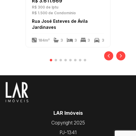
R$ 3.611.669
R$ 300
de Iptu
R$ 1.500
de Condomínio
Rua José Esteves de Ávila
Jardinaves
184m²
3
3
3
3
LAR Imóveis
Copyright 2025
PJ-1341