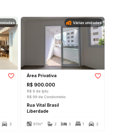
unidades
Várias unidades
Área Privativa
Área Priva
R$ 900.000
R$ 929.
R$ 9
de Iptu
R$ 1
de Iptu
R$ 99
de Condomínio
R$ 1
de Con
Rua Vital Brasil
Rua Aurel
Liberdade
Liberdad
2
97m²
2
3
1
2
103m²