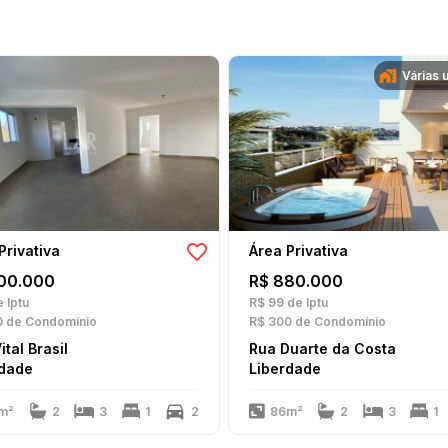
Várias 
Privativa
Área Privativa
00.000
R$ 880.000
 Iptu
R$ 99
de Iptu
0
de Condomínio
R$ 300
de Condomínio
ital Brasil
Rua Duarte da Costa
rdade
Liberdade
m²
2
3
1
2
86m²
2
3
1