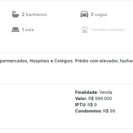
2
3
banheiros
vagas
1
sala
Permite animais
upermercados, Hospitais e Colégios. Prédio com elevador, fach
Finalidade:
Venda
Valor:
R$ 999.000
IPTU:
R$ 9
Condomínio:
R$ 99