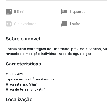
93
3
m²
quartos
0
1
elevadores
suíte
Sobre o imóvel
Localização estratégica no Liberdade, próximo a Bancos, S
revestida e medição individualizada de água e gás.
Características
Cód:
89121
Tipo de imóvel:
Área Privativa
Área interna:
93
m²
Área do terreno:
579
m²
Localização