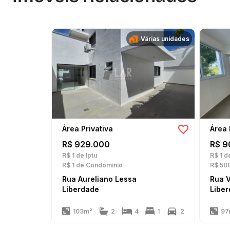
Várias unidades
Área Privativa
Área 
R$ 929.000
R$ 9
R$ 1
de Iptu
R$ 1
de
R$ 1
de Condomínio
R$ 50
Rua Aureliano Lessa
Rua V
Liberdade
Libe
103m²
2
4
1
2
97