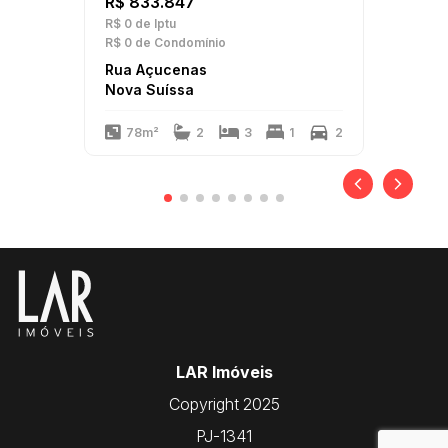
R$ 833.847
R$ 0
de Iptu
R$ 0
de Condomínio
Rua Açucenas
Nova Suíssa
78m²
2
3
1
2
LAR Imóveis
Copyright 2025
PJ-1341