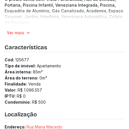
Portaria, Piscina Infantil, Veneziana Integrada, Piscina,
Esquadria de Alumínio, Gás Canalizado, Academia, Espaço
Gourmet, Jardim, Interfone, Veneziana Automática, Coleta
de Resíduos.
24 andares | 3 unidades por andar
Ver mais
Apartamentos de 84.45 a 187.43 m²
3 a 4 quartos
2 a 4 vagas
Características
Previsão de entrega: 30/11/2027
Medidor de água individualizado
Cód:
125677
Medidor de gás individualizado
Tipo de imóvel:
Apartamento
Área interna:
85
m²
Área do terreno:
0
m²
Finalidade:
Venda
Valor:
R$ 1.096.557
IPTU:
R$ 0
Condomínio:
R$ 500
Localização
Endereço:
Rua Maria Macedo