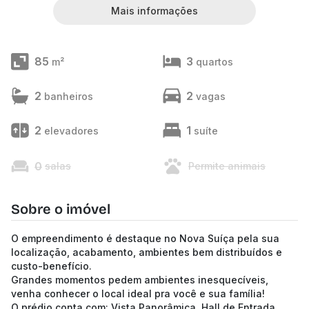
Mais informações
85
3
m²
quartos
2
2
banheiros
vagas
2
1
elevadores
suíte
0
salas
Permite animais
Sobre o imóvel
O empreendimento é destaque no Nova Suíça pela sua
localização, acabamento, ambientes bem distribuídos e
custo-benefício.
Grandes momentos pedem ambientes inesquecíveis,
venha conhecer o local ideal pra você e sua família!
O prédio conta com: Vista Panorâmica, Hall de Entrada,