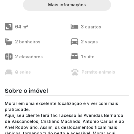
Mais informações
64
3
m²
quartos
2
2
banheiros
vagas
2
1
elevadores
suíte
0
salas
Permite animais
Sobre o imóvel
Morar em uma excelente localização é viver com mais
praticidade.
Aqui, seu cliente terá fácil acesso às Avenidas Bernardo
de Vasconcelos, Cristiano Machado, Antônio Carlos e ao
Anel Rodoviário. Assim, os deslocamentos ficam mais
rápidos, tornando tudo perto e acessível. Morar aqui