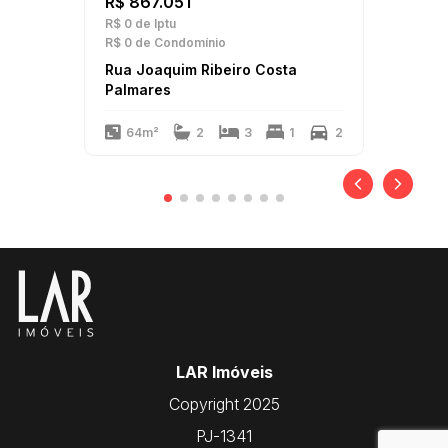
R$ 867.051
R$ 0
de Iptu
R$ 0
de Condomínio
Rua Joaquim Ribeiro Costa
Palmares
64m²
2
3
1
2
LAR Imóveis
Copyright 2025
PJ-1341