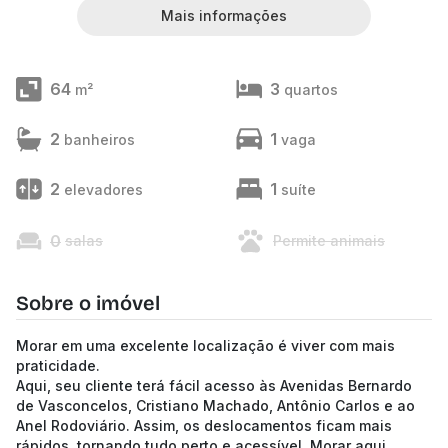
Mais informações
64
3
m²
quartos
2
1
banheiros
vaga
2
1
elevadores
suíte
0
salas
Permite animais
Sobre o imóvel
Morar em uma excelente localização é viver com mais
praticidade.
Aqui, seu cliente terá fácil acesso às Avenidas Bernardo
de Vasconcelos, Cristiano Machado, Antônio Carlos e ao
Anel Rodoviário. Assim, os deslocamentos ficam mais
rápidos, tornando tudo perto e acessível. Morar aqui