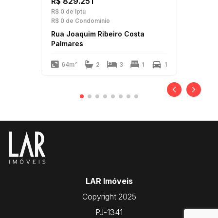
R$ 829.251
R$ 0
de Iptu
R$ 0
de Condomínio
Rua Joaquim Ribeiro Costa
Palmares
64m²
2
3
1
1
LAR Imóveis
Copyright 2025
PJ-1341