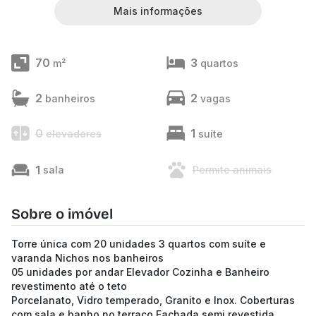
Mais informações
70
3
m²
quartos
2
2
banheiros
vagas
0
1
elevadores
suíte
1
sala
Permite animais
Sobre o imóvel
Torre única com 20 unidades 3 quartos com suíte e
varanda Nichos nos banheiros
05 unidades por andar Elevador Cozinha e Banheiro
revestimento até o teto
Porcelanato, Vidro temperado, Granito e Inox. Coberturas
com sala e banho no terraço Fachada semi revestida.