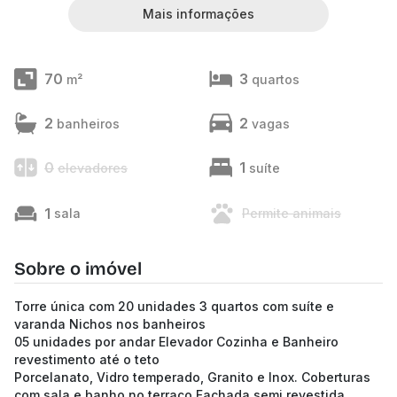
Mais informações
70
3
m²
quartos
2
2
banheiros
vagas
0
1
elevadores
suíte
1
sala
Permite animais
Sobre o imóvel
Torre única com 20 unidades 3 quartos com suíte e
varanda Nichos nos banheiros
05 unidades por andar Elevador Cozinha e Banheiro
revestimento até o teto
Porcelanato, Vidro temperado, Granito e Inox. Coberturas
com sala e banho no terraço Fachada semi revestida.