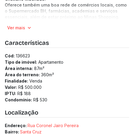
Oferece também uma boa rede de comércios locais, como
o Supermercado BH, farmácias, academias e serviços
essenciais, além de estar próximo ao Minas Shopping.
Detalhes do imóvel:
Ver mais
Sala: ampla, para 2 ambientes;
Cozinha: com armários e bancada em granito, dando
acesso a área de serviço;
Características
3 Quartos: amplos, arejados e com armários, sendo 1 suíte
com bancada em granito e box blindex;
Cód:
136623
Garagem: 2 vagas livres, cobertas e demarcadas.
Tipo de imóvel:
Apartamento
Condomínio: com interfone, portão eletrônico e gás
Área interna:
87
m²
canalizado.
Área do terreno:
360
m²
(Os preços e informações poderão sofrer mudanças.
Finalidade:
Venda
Solicitamos a confirmação com nossa equipe).
Valor:
R$ 500.000
IPTU:
R$ 188
Condomínio:
R$ 530
Localização
Endereço:
Rua Coronel Jairo Pereira
Bairro:
Santa Cruz