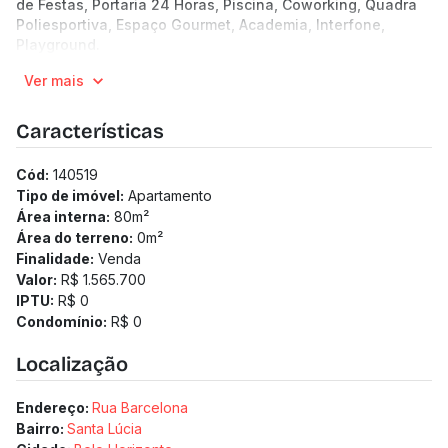
de Festas, Portaria 24 Horas, Piscina, Coworking, Quadra
Poliesportiva, Espaço Gourmet, Academia, Interfone,
Playground.
18 andares | 5 unidades por andar
Ver mais
80.8 a 157.1 m² de área no bairro Santa Lúcia
2 a 3 quartos
2 vagas
Características
2 banheiros
Previsão de entrega: 01/01/2028
Cód:
140519
Medidor de água individualizado
Tipo de imóvel:
Apartamento
Medidor de gás individualizado
Área interna:
80
m²
Taxa de enxoval: R$ 35.000
Área do terreno:
0
m²
Finalidade:
Venda
Valor:
R$ 1.565.700
IPTU:
R$ 0
Condomínio:
R$ 0
Localização
Endereço:
Rua Barcelona
Bairro:
Santa Lúcia