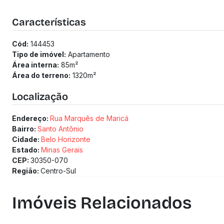
1 a 2 vagas
2 banheiros
Características
Previsão de entrega: 30/11/2028
Medidor de água individualizado
Cód:
144453
Medidor de gás individualizado
Tipo de imóvel:
Apartamento
Taxa de enxoval: R$ 60.861
Área interna:
85
m²
Área do terreno:
1320
m²
Localização
Endereço:
Rua Marquês de Maricá
Bairro:
Santo Antônio
Cidade:
Belo Horizonte
Estado:
Minas Gerais
CEP:
30350-070
Região:
Centro-Sul
Imóveis Relacionados