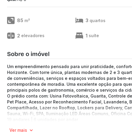
85
3
m²
quartos
2
1
elevadores
suíte
Sobre o imóvel
Um empreendimento pensado para unir praticidade, conforto
Horizonte. Com torre única, plantas modernas de 2 e 3 quar
de conveniências, serviços e espaços voltados para bem-es
contemporânea de moradia. Uma excelente opção para quem
principais polos de gastronomia, comércio e serviços da cid
O prédio conta com: Usina Fotovoltaica, Guarita, Controle 
Pet Place, Acesso por Reconhecimento Facial, Lavanderia, Bic
Compartilhada, Lazer no Rooftop, Lockers para Delivery, Car
Sauna, Wi-Fi, SPA, Iluminação LED Áreas Comuns, Oficina C
19 andares | 6 unidades por andar
Apartamentos de 66.59 a 90.17 m² de área no bairro null
Ver mais
2 a 3 quartos