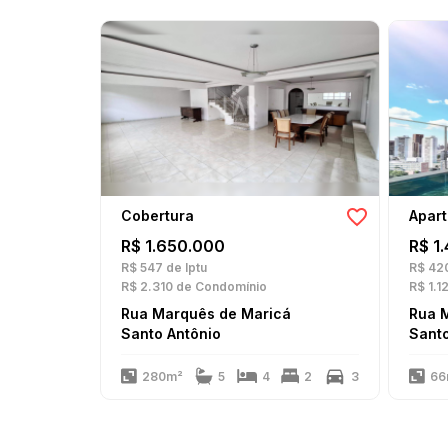
Cobertura
Apar
R$ 1.650.000
R$ 1
R$ 547
de Iptu
R$ 42
R$ 2.310
de Condomínio
R$ 1.1
Rua Marquês de Maricá
Rua 
Santo Antônio
Santo
280m²
5
4
2
3
66