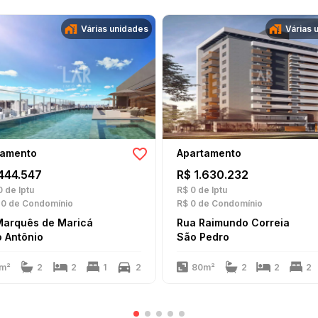
Várias unidades
Várias 
tamento
Apartamento
.444.547
R$ 1.630.232
0
de Iptu
R$ 0
de Iptu
20
de Condomínio
R$ 0
de Condomínio
Marquês de Maricá
Rua Raimundo Correia
 Antônio
São Pedro
m²
2
2
1
2
80m²
2
2
2