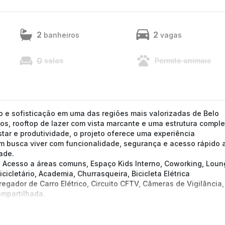
2
2
banheiros
vagas
0
salas
Permite animais
 e sofisticação em uma das regiões mais valorizadas de Belo
tos, rooftop de lazer com vista marcante e uma estrutura comple
tar e produtividade, o projeto oferece uma experiência
 busca viver com funcionalidade, segurança e acesso rápido 
ade.
de Acesso a áreas comuns, Espaço Kids Interno, Coworking, Loun
icletário, Academia, Churrasqueira, Bicicleta Elétrica
regador de Carro Elétrico, Circuito CFTV, Câmeras de Vigilância,
ompartilhada.