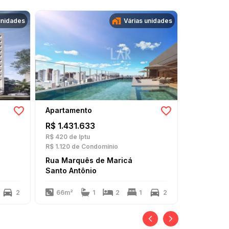
unidades
Várias unidades
Apartamento
Apartame
R$ 1.431.633
R$ 2.38
R$ 420
de Iptu
R$ 1.093
de 
R$ 1.120
de Condomínio
R$ 1.200
de
Rua Marquês de Maricá
Rua Leopo
Santo Antônio
Santo Ant
2
66m²
1
2
1
2
158m²