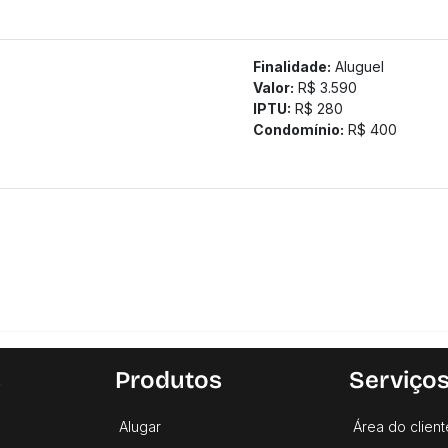
Finalidade:
Aluguel
Valor:
R$ 3.590
IPTU:
R$ 280
Condomínio:
R$ 400
s
Produtos
Serviço
Alugar
Área do client