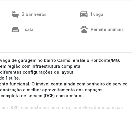
2
1
banheiros
vaga
1
sala
Permite animais
1 vaga de garagem no bairro Carmo, em Belo Horizonte/MG.
em região com infraestrutura completa.
 diferentes configurações de layout.
o 1 suíte.
nto funcional. O imóvel conta ainda com banheiro de serviço.
organização e melhor aproveitamento dos espaços.
completa de serviço (DCE) com armários.
do em 1986, composto por uma torre, sem elevador e com gás
acesso facilitado ao Parque Municipal Julien Rien, à Praça
m de comércio e serviços do entorno.
tamos a confirmação com nossa equipe).