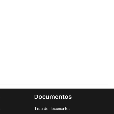
s
Documentos
e
Lista de documentos