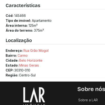
Características
Cód:
145466
Tipo de imóvel:
Apartamento
Área interna:
125
m²
Área do terreno:
375
m²
Localização
Endereço:
Rua Grão Mogol
Bairro:
Carmo
Cidade:
Belo Horizonte
Estado:
Minas Gerais
CEP:
30310-010
Região:
Centro-Sul
Sobre nó
Sobre a LAR