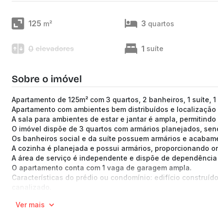
125
3
m²
quartos
0
1
elevadores
suíte
Sobre o imóvel
Apartamento de 125m² com 3 quartos, 2 banheiros, 1 suíte, 
Apartamento com ambientes bem distribuídos e localização 
A sala para ambientes de estar e jantar é ampla, permitindo
O imóvel dispõe de 3 quartos com armários planejados, send
Os banheiros social e da suíte possuem armários e acabame
A cozinha é planejada e possui armários, proporcionando 
A área de serviço é independente e dispõe de dependência 
O apartamento conta com 1 vaga de garagem ampla.
Características do prédio ou condomínio: edifício construí
canalizado.
Localização e pontos de referência: situado em região com 
Ver mais
Professor Amílcar Vianna Martins e ao Varanda Urbana, alé
(Os preços e informações poderão sofrer mudanças. Solici