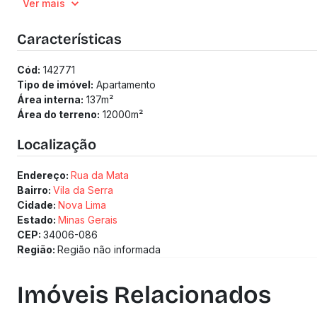
Ver mais
Características
Cód:
142771
Tipo de imóvel:
Apartamento
Área interna:
137
m²
Área do terreno:
12000
m²
Localização
Endereço:
Rua da Mata
Bairro:
Vila da Serra
Cidade:
Nova Lima
Estado:
Minas Gerais
CEP:
34006-086
Região:
Região não informada
Imóveis Relacionados