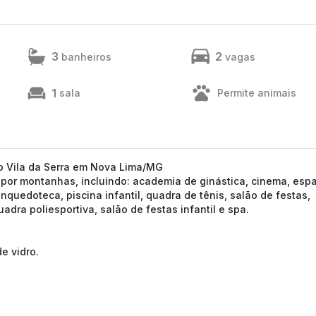
3
2
banheiros
vagas
1
sala
Permite animais
no Vila da Serra em Nova Lima/MG
por montanhas, incluindo: academia de ginástica, cinema, esp
inquedoteca, piscina infantil, quadra de tênis, salão de festas,
adra poliesportiva, salão de festas infantil e spa.
e vidro.
s.