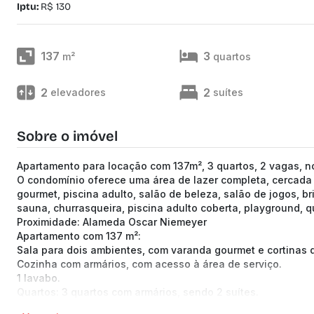
Iptu:
R$ 130
137
3
m²
quartos
2
2
elevadores
suítes
Sobre o imóvel
Apartamento para locação com 137m², 3 quartos, 2 vagas, 
O condomínio oferece uma área de lazer completa, cercada 
gourmet, piscina adulto, salão de beleza, salão de jogos, br
sauna, churrasqueira, piscina adulto coberta, playground, qu
Proximidade: Alameda Oscar Niemeyer
Apartamento com 137 m²:
Sala para dois ambientes, com varanda gourmet e cortinas d
Cozinha com armários, com acesso à área de serviço.
1 lavabo.
Quartos: 3 quartos com armários, sendo 2 suítes.
Vagas: 2 vagas de garagem em linha, cobertas e demarcada