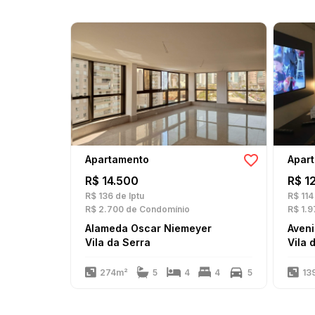
Apartamento
Apar
R$ 14.500
R$ 1
R$ 136
de Iptu
R$ 114
R$ 2.700
de Condomínio
R$ 1.9
Alameda Oscar Niemeyer
Vila da Serra
Vila 
274m²
5
4
4
5
13