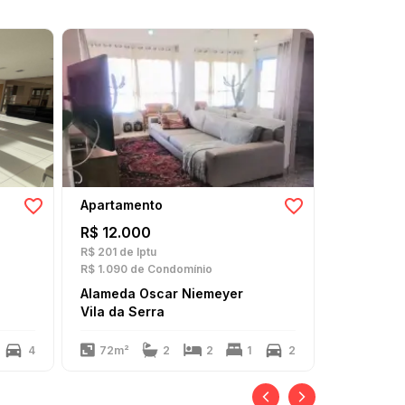
Apartamento
Apartame
R$ 12.000
R$ 11.00
R$ 201
de Iptu
R$ 169
de I
R$ 1.090
de Condomínio
R$ 2.290
de
Alameda Oscar Niemeyer
Rua das E
Vila da Serra
Vila da S
4
72m²
2
2
1
2
136m²