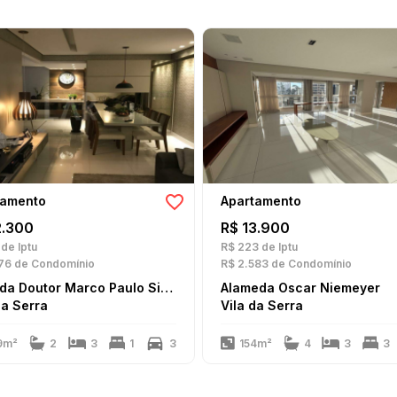
tamento
Apartamento
2.300
R$ 13.900
de Iptu
R$ 223
de Iptu
76
de Condomínio
R$ 2.583
de Condomínio
Avenida Doutor Marco Paulo Simon Jardim
Alameda Oscar Niemeyer
da Serra
Vila da Serra
9m²
2
3
1
3
154m²
4
3
3