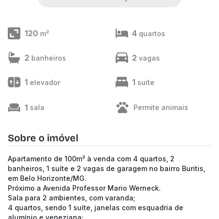
120
4
m²
quartos
2
2
banheiros
vagas
1
1
elevador
suíte
1
sala
Permite animais
Sobre o imóvel
Apartamento de 100m² à venda com 4 quartos, 2
banheiros, 1 suíte e 2 vagas de garagem no bairro Buritis,
em Belo Horizonte/MG.
Próximo a Avenida Professor Mario Werneck.
Sala para 2 ambientes, com varanda;
4 quartos, sendo 1 suíte, janelas com esquadria de
alumínio e veneziana;