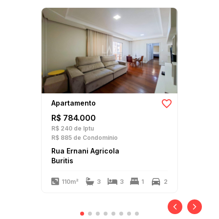
Apartamento
R$ 784.000
R$ 240
de Iptu
R$ 885
de Condomínio
Rua Ernani Agricola
Buritis
110m²
3
3
1
2