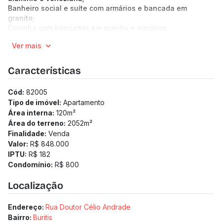
Banheiro social e suíte com armários e bancada em
granito;
Cozinha com bancadas em granito e armários;
Área de serviço com bancada em granito e armário.
Ver mais
2 vagas de garagem sob pilotis e em linha.
Prédio com guarita, porteiro 12 horas, câmeras de
segurança CFTV, gás canalizado, interfone, portão
Características
eletrônico, acessibilidade para pessoas idosas e
cadeirantes, área de lazer com salão de festas e espaço
Cód:
82005
gourmet.
Tipo de imóvel:
Apartamento
(Os preços e informações poderão sofrer mudanças.
Área interna:
120
m²
Solicitamos a confirmação com nossa equipe).
Área do terreno:
2052
m²
Finalidade:
Venda
Valor:
R$ 848.000
IPTU:
R$ 182
Condomínio:
R$ 800
Localização
Endereço:
Rua Doutor Célio Andrade
Bairro:
Buritis