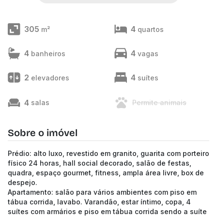
305
4
m²
quartos
4
4
banheiros
vagas
2
4
elevadores
suítes
4
salas
Permite animais
Sobre o imóvel
Prédio: alto luxo, revestido em granito, guarita com porteiro
físico 24 horas, hall social decorado, salão de festas,
quadra, espaço gourmet, fitness, ampla área livre, box de
despejo.
Apartamento: salão para vários ambientes com piso em
tábua corrida, lavabo. Varandão, estar íntimo, copa, 4
suítes com armários e piso em tábua corrida sendo a suíte