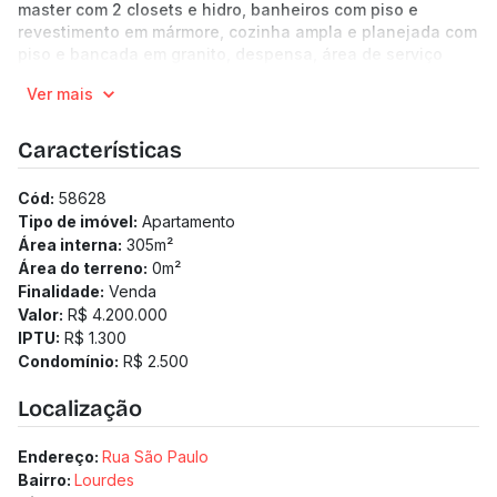
master com 2 closets e hidro, banheiros com piso e
revestimento em mármore, cozinha ampla e planejada com
piso e bancada em granito, despensa, área de serviço
clara e arejada e DCE duplo.
Ver mais
4 vagas de garagem cobertas e demarcadas sendo 2
livres.
(Os preços e informações poderão sofrer mudanças.
Características
Solicitamos a confirmação com nossa equipe).
Cód:
58628
Tipo de imóvel:
Apartamento
Área interna:
305
m²
Área do terreno:
0
m²
Finalidade:
Venda
Valor:
R$ 4.200.000
IPTU:
R$ 1.300
Condomínio:
R$ 2.500
Localização
Endereço:
Rua São Paulo
Bairro:
Lourdes