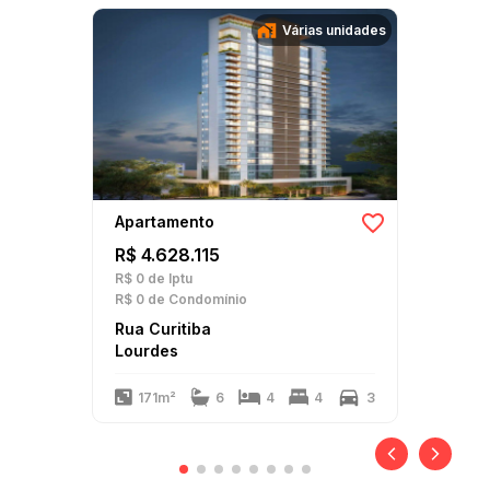
Várias unidades
Apartamento
R$ 4.628.115
R$ 0
de Iptu
R$ 0
de Condomínio
Rua Curitiba
Lourdes
171m²
6
4
4
3