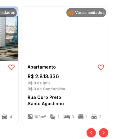
unidades
Várias unidades
Apartamento
Apartame
R$ 2.813.336
R$ 2.550
R$ 0
de Iptu
R$ 1
de Iptu
R$ 0
de Condomínio
R$ 1
de Con
Rua Ouro Preto
Rua Felip
Santo Agostinho
Lourdes
4
103m²
2
3
1
2
109m²