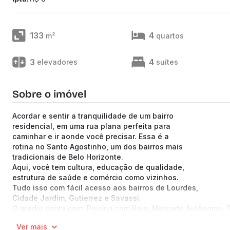
133
4
m²
quartos
3
4
elevadores
suítes
Sobre o imóvel
Acordar e sentir a tranquilidade de um bairro
residencial, em uma rua plana perfeita para
caminhar e ir aonde você precisar. Essa é a
rotina no Santo Agostinho, um dos bairros mais
tradicionais de Belo Horizonte.
Aqui, você tem cultura, educação de qualidade,
estrutura de saúde e comércio como vizinhos.
Tudo isso com fácil acesso aos bairros de Lourdes,
Cidade Jardim, Gutierrez e Savassi.
O prédio conta com: Piscina com Raia, Mercado Autônomo, To
Elétrico, Deck molhado, Playground, Portão Eletrônico, Inte
Ver mais
Festas, Espaço de Massagem, Espaço Kids Interno, Coworkin