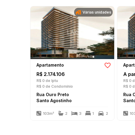
Várias unidades
Apartamento
Apar
R$ 2.174.106
A par
R$ 0
de Iptu
R$ 0
d
R$ 0
de Condomínio
R$ 0
d
Rua Ouro Preto
Rua O
Santo Agostinho
Santo
103m²
2
3
1
2
10