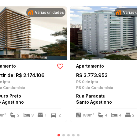
Várias unidades
Várias 
tamento
Apartamento
tir de: R$ 2.174.106
R$ 3.773.953
e Iptu
R$ 0
de Iptu
e Condomínio
R$ 0
de Condomínio
uro Preto
Rua Paracatu
 Agostinho
Santo Agostinho
3m²
2
3
1
2
180m²
4
4
2