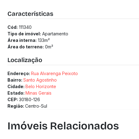
26 andares | 4 unidades por andar
Apartamentos de 89.14 a 189.66 m²
Características
3 a 4 quartos
2 a 3 vagas
Cód:
111340
Previsão de entrega: 31/12/2027
Tipo de imóvel:
Apartamento
Taxa de enxoval: R$ 35.000
Área interna:
133
m²
Medidor de água individualizado
Área do terreno:
0
m²
Medidor de gás individualizado
Localização
Endereço:
Rua Alvarenga Peixoto
Bairro:
Santo Agostinho
Cidade:
Belo Horizonte
Estado:
Minas Gerais
CEP:
30180-126
Região:
Centro-Sul
Imóveis Relacionados