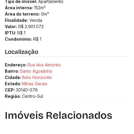
Tipo de imóvel:
Apartamento
Área interna:
152
m²
Área do terreno:
0
m²
Finalidade:
Venda
Valor:
R$ 2.901.072
IPTU:
R$ 1
Condomínio:
R$ 1
Localização
Endereço:
Rua dos Aimorés
Bairro:
Santo Agostinho
Cidade:
Belo Horizonte
Estado:
Minas Gerais
CEP:
30140-076
Região:
Centro-Sul
Imóveis Relacionados