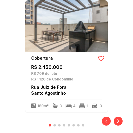
Cobertura
R$ 2.450.000
R$ 709
de Iptu
R$ 1.120
de Condomínio
Rua Juiz de Fora
Santo Agostinho
180m²
3
4
1
3