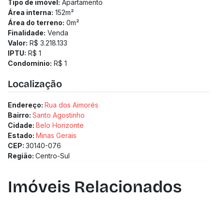
Tipo de imóvel:
Apartamento
Área interna:
152
m²
Área do terreno:
0
m²
Finalidade:
Venda
Valor:
R$ 3.218.133
IPTU:
R$ 1
Condomínio:
R$ 1
Localização
Endereço:
Rua dos Aimorés
Bairro:
Santo Agostinho
Cidade:
Belo Horizonte
Estado:
Minas Gerais
CEP:
30140-076
Região:
Centro-Sul
Imóveis Relacionados