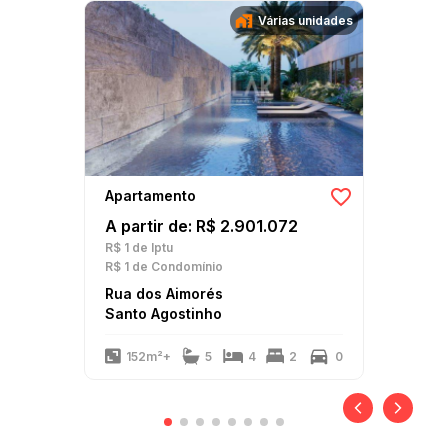
Várias unidades
Apartamento
A partir de: R$ 2.901.072
R$ 1
de Iptu
R$ 1
de Condomínio
Rua dos Aimorés
Santo Agostinho
152m²+
5
4
2
0