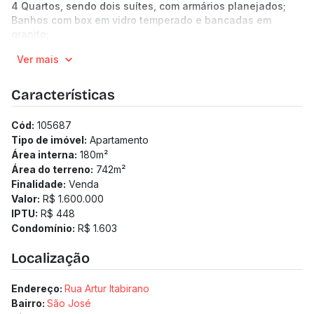
4 Quartos, sendo dois suítes, com armários planejados;
Banhos com box em vidro temperado e bancadas em
granito;
Cozinha com armários planejados e bancadas em granito;
Ver mais
Área de serviço.
Áreas em comum:
Salão de festas, salão de jogos, espaço gourmet, piscina
Características
e sauna.
4 Vagas de garagem cobertas.
Cód:
105687
Localização privilegiada:
Tipo de imóvel:
Apartamento
Próximo ao Estádio Mineirão, Mineirinho, UFMG, Orla da
Área interna:
180
m²
Lagoa da Pampulha, restaurantes, farmácias e diversos
Área do terreno:
742
m²
comércios locais.
Finalidade:
Venda
(Os preços e informações poderão sofrer mudanças.
Valor:
R$ 1.600.000
Solicitamos a confirmação com nossa equipe).
IPTU:
R$ 448
Condomínio:
R$ 1.603
Localização
Endereço:
Rua Artur Itabirano
Bairro:
São José