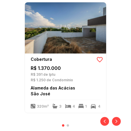
Cobertura
R$ 1.370.000
R$ 391
de Iptu
R$ 1.250
de Condomínio
Alameda das Acácias
São José
320m²
3
4
1
4