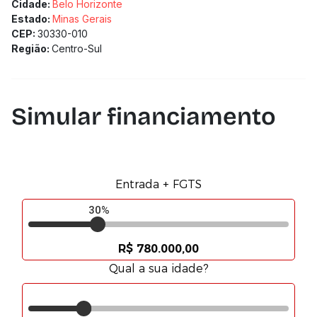
Solicitamos a confirmação com nossa equipe).
Cidade:
Belo Horizonte
Estado:
Minas Gerais
CEP:
30330-010
Região:
Centro-Sul
Simular financiamento