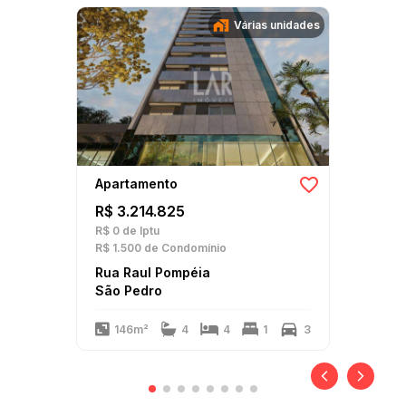
Várias unidades
Apartamento
R$ 3.214.825
R$ 0
de Iptu
R$ 1.500
de Condomínio
Rua Raul Pompéia
São Pedro
146m²
4
4
1
3