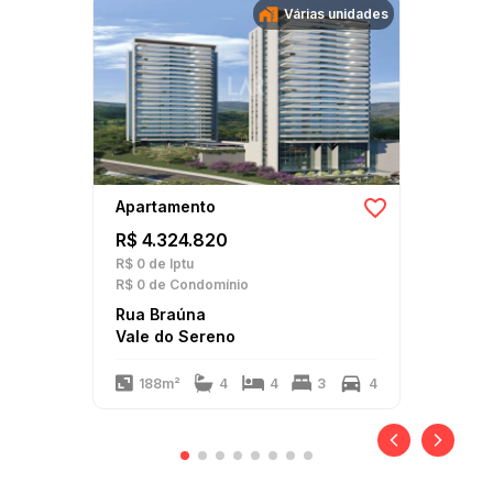
Várias unidades
Apartamento
R$ 4.324.820
R$ 0
de Iptu
R$ 0
de Condomínio
Rua Braúna
Vale do Sereno
188m²
4
4
3
4