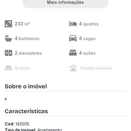
Mais informações
232
4
m²
quartos
4
4
banheiros
vagas
2
4
elevadores
suítes
0
salas
Permite animais
Sobre o imóvel
x
Características
Cód:
142505
Tipo de imóvel:
Apartamento