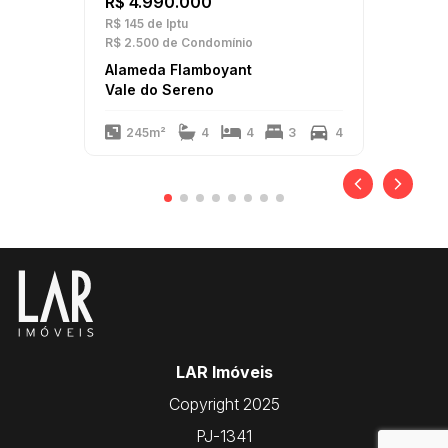
R$ 4.990.000
R$ 145
de Iptu
R$ 2.500
de Condomínio
Alameda Flamboyant
Vale do Sereno
245m²
4
4
3
4
LAR Imóveis
Copyright 2025
PJ-1341