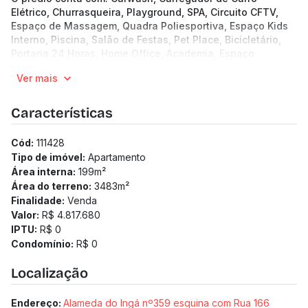
Elétrico, Churrasqueira, Playground, SPA, Circuito CFTV,
Espaço de Massagem, Quadra Poliesportiva, Espaço Kids
Interno, Piscina, Salão de Festas, Pet Place, Bicicletário,
Portaria 24 Horas, Home Office, Academia, Espaço
Gourmet, Espaço Beleza.
Ver mais
28 andares | 2 unidades por andar
Apartamentos de 199.48 a 266.8 m²
4 quartos
Características
3 vagas
Previsão de entrega: 01/05/2026
Cód:
111428
Taxa de enxoval: R$ 77.905
Tipo de imóvel:
Apartamento
Medidor de água individualizado
Área interna:
199
m²
Medidor de gás individualizado
Área do terreno:
3483
m²
Finalidade:
Venda
Valor:
R$ 4.817.680
IPTU:
R$ 0
Condomínio:
R$ 0
Localização
Endereço:
Alameda do Ingá nº359 esquina com Rua 166