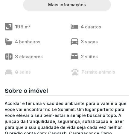
Mais informações
199
4
m²
quartos
4
3
banheiros
vagas
3
2
elevadores
suítes
0
salas
Permite animais
Sobre o imóvel
Acordar e ter uma visão deslumbrante para o vale é o que
você vai encontrar no Le Sommet. Um lugar perfeito para
você elevar o seu bem-estar e sempre buscar o topo. A
junção da tranquilidade, segurança, sofisticação e lazer
para que a sua qualidade de vida seja cada vez melhor.
O prédio conta com: Carwash, Carregador de Carro