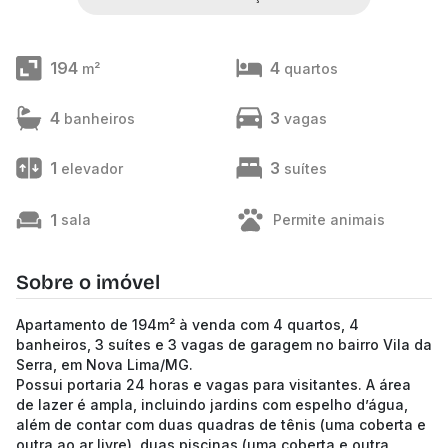
194
4
m²
quartos
4
3
banheiros
vagas
1
3
elevador
suítes
1
sala
Permite animais
Sobre o imóvel
Apartamento de 194m² à venda com 4 quartos, 4
banheiros, 3 suítes e 3 vagas de garagem no bairro Vila da
Serra, em Nova Lima/MG.
Possui portaria 24 horas e vagas para visitantes. A área
de lazer é ampla, incluindo jardins com espelho d’água,
além de contar com duas quadras de tênis (uma coberta e
outra ao ar livre), duas piscinas (uma coberta e outra