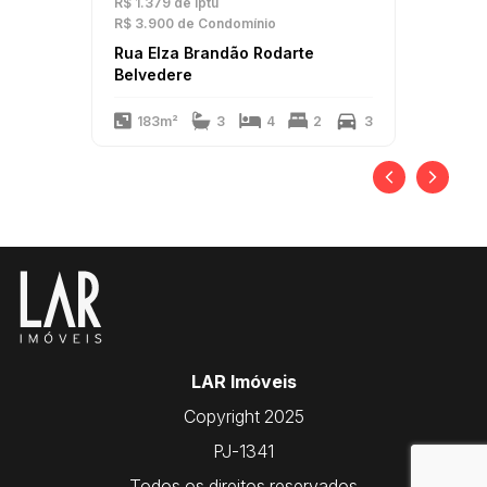
R$ 1.379
de Iptu
R$ 3.900
de Condomínio
Rua Elza Brandão Rodarte
Belvedere
183m²
3
4
2
3
LAR Imóveis
Copyright 2025
PJ-1341
Todos os direitos reservados