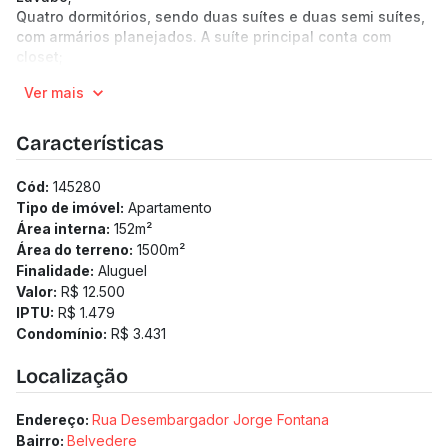
Quatro dormitórios, sendo duas suítes e duas semi suítes,
com armários planejados. A suíte principal conta com
closet;
Três banheiros com armários e box em vidro;
Ver mais
Cozinha com armários planejados;
Área de serviço independente;
Dependência completa de serviço;
Características
Despensa;
Escritório;
Cód:
145280
Rouparia;
Tipo de imóvel:
Apartamento
O imóvel possui preparação para instalação de ar
Área interna:
152
m²
condicionado, proporcionando praticidade para futuras
Área do terreno:
1500
m²
adequações.
Finalidade:
Aluguel
Localização com acesso facilitado às principais vias da
Valor:
R$ 12.500
região, próxima a comércio, serviços e conveniências.
IPTU:
R$ 1.479
(Os preços e informações poderão sofrer mudanças.
Condomínio:
R$ 3.431
Solicitamos a confirmação com nossa equipe).
Localização
Endereço:
Rua Desembargador Jorge Fontana
Bairro:
Belvedere