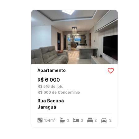
Apartamento
R$ 6.000
R$ 516
de Iptu
R$ 600
de Condomínio
Rua Bacupã
Jaraguá
154m²
3
3
2
3