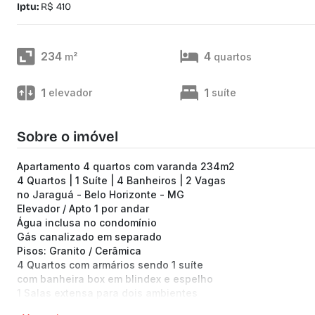
Iptu:
R$ 410
234
4
m²
quartos
1
1
elevador
suíte
Sobre o imóvel
Apartamento 4 quartos com varanda 234m2
4 Quartos | 1 Suíte | 4 Banheiros | 2 Vagas
no Jaraguá - Belo Horizonte - MG
Elevador / Apto 1 por andar
Água inclusa no condomínio
Gás canalizado em separado
Pisos: Granito / Cerâmica
4 Quartos com armários sendo 1 suíte
com banheira box em blindex e espelho
1 Salas extensa para dois ambientes
1 Cozinha com bancada em granito