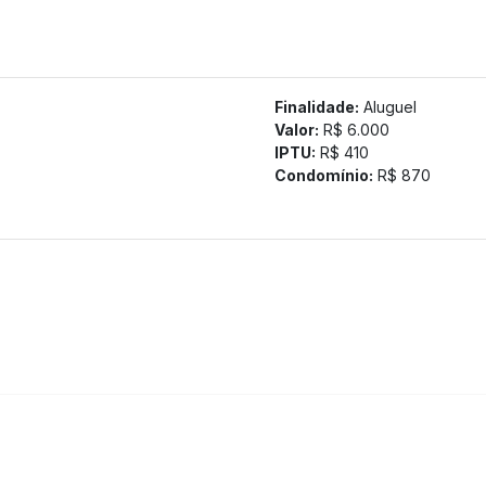
Finalidade:
Aluguel
Valor:
R$ 6.000
IPTU:
R$ 410
Condomínio:
R$ 870
tamos a confirmação com nossa equipe).