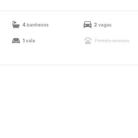
4
2
banheiros
vagas
1
sala
Permite animais