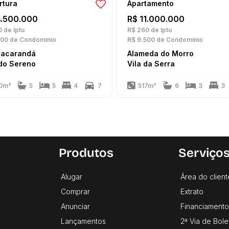
rtura
Apartamento
4.500.000
R$ 11.000.000
0
de Iptu
R$ 260
de Iptu
000
de Condomínio
R$ 9.500
de Condomínio
Jacarandá
Alameda do Morro
do Sereno
Vila da Serra
0m²
5
5
4
7
517m²
6
3
3
s
Produtos
Serviço
Alugar
Área do client
Comprar
Extrato
Anunciar
Financiamento
Lançamentos
2ª Via de Bole