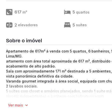
617
5
m²
quartos
2
5
elevadores
suítes
Sobre o imóvel
Apartamento de 617m² á venda com 5 quartos, 6 banheiros, 5
Lima/MG.
artamento com área total aproximada de 617 m², distribuído
acabamento de alto padrão.
Sala com aproximadamente 171 m² destinada a 5 ambientes,
vista panorâmica definitiva da cidade.
Varanda gourmet integrada à área social, equipada com chu
2 lavabos sociais.
5 suítes com closet e armários planejados, sendo 1 suíte m
closets independentes e banheiro com hidromassagem.
Banheiros com acabamento em porcelanato e mármore.
Ver mais
Cozinha planejada com armários, fogão em ilha com cooktop
louçaria.