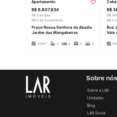
Apartamento
Cobe
R$ 8.807.834
R$ 1
R$ 0
de Iptu
R$ 30
R$ 0
de Condomínio
R$ 3.
Praça Nossa Senhora da Abadia
Rua 
Jardim das Mangabeiras
Vale 
313m²
4
4
4
5
56
Sobre nó
Sobre a LAR
Unidades
Blog
LAR Social