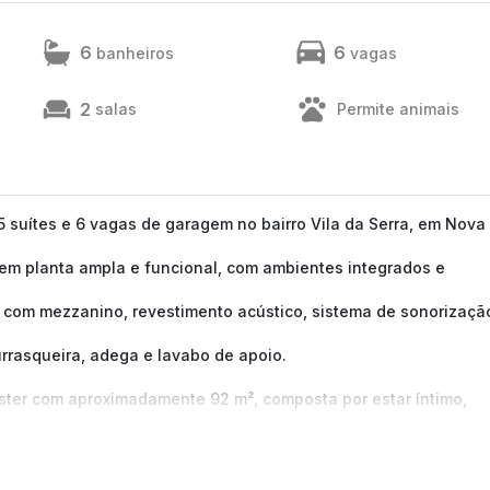
6
6
banheiros
vagas
2
salas
Permite animais
 suítes e 6 vagas de garagem no bairro Vila da Serra, em Nova
 em planta ampla e funcional, com ambientes integrados e
 com mezzanino, revestimento acústico, sistema de sonorizaçã
rrasqueira, adega e lavabo de apoio.
áster com aproximadamente 92 m², composta por estar íntimo,
 e coifa, bancadas em granito, sala de almoço, 2 despensas e