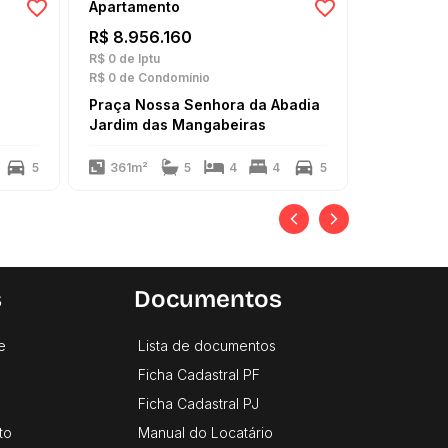
Apartamento
R$ 8.956.160
R$ 0
de Iptu
R$ 0
de Condomínio
Praça Nossa Senhora da Abadia
Jardim das Mangabeiras
5
361m²
5
4
4
5
s
Documentos
e
Lista de documentos
Ficha Cadastral PF
Ficha Cadastral PJ
to
Manual do Locatário