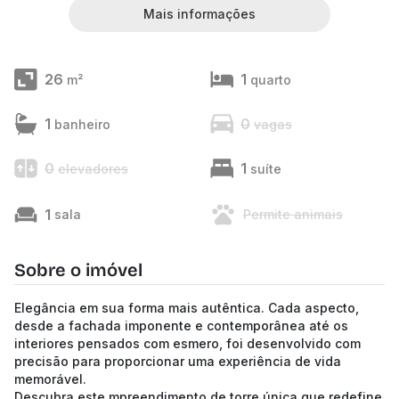
Mais informações
26
1
m²
quarto
1
0
banheiro
vagas
0
1
elevadores
suíte
1
sala
Permite animais
Sobre o imóvel
Elegância em sua forma mais autêntica. Cada aspecto,
desde a fachada imponente e contemporânea até os
interiores pensados com esmero, foi desenvolvido com
precisão para proporcionar uma experiência de vida
memorável.
Descubra este mpreendimento de torre única que redefine