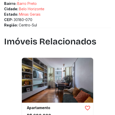
Tomadas USB nos quartos
Bairro:
Barro Preto
Pré-disposição para ar condicionado
Cidade:
Belo Horizonte
Estado:
Minas Gerais
CEP:
30180-070
Região:
Centro-Sul
Imóveis Relacionados
Apartamento