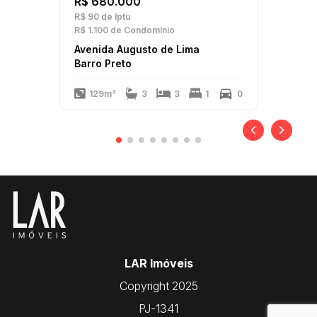
R$ 680.000
R$ 90
de Iptu
R$ 1.100
de Condomínio
Avenida Augusto de Lima
Barro Preto
129m²
3
3
1
0
LAR Imóveis
Copyright 2025
PJ-1341