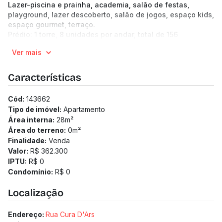
Lazer-piscina e prainha, academia, salão de festas,
playground, lazer descoberto, salão de jogos, espaço kids,
espaço gourmet, terraço.
Prédio: 1 torre, 8 unidades por andar, total de 156
unidades, 23 pavimentos. Hall de entrada, 2 elevadores,
Ver mais
eclusa, bicicletário, lavanderia, mini mercado.
Características
Cód:
143662
Tipo de imóvel:
Apartamento
Área interna:
28
m²
Área do terreno:
0
m²
Finalidade:
Venda
Valor:
R$ 362.300
IPTU:
R$ 0
Condomínio:
R$ 0
Localização
Endereço:
Rua Cura D'Ars