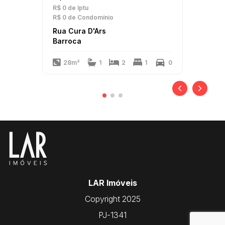
R$ 0
de Iptu
R$ 0
de Condomínio
Rua Cura D'Ars
Barroca
28m²
1
2
1
0
LAR Imóveis
Copyright 2025
PJ-1341