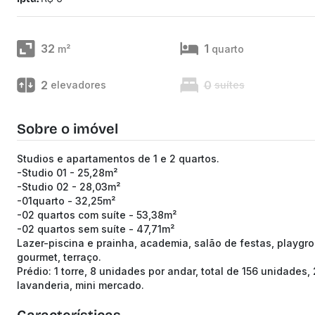
32
1
m²
quarto
2
0
elevadores
suítes
Sobre o imóvel
Studios e apartamentos de 1 e 2 quartos.
-Studio 01 - 25,28m²
-Studio 02 - 28,03m²
-01quarto - 32,25m²
-02 quartos com suíte - 53,38m²
-02 quartos sem suíte - 47,71m²
Lazer-piscina e prainha, academia, salão de festas, playgr
gourmet, terraço.
Prédio: 1 torre, 8 unidades por andar, total de 156 unidades,
lavanderia, mini mercado.