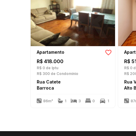
Apartamento
Apar
R$ 418.000
R$ 5
R$ 0
de Iptu
R$ 0
d
R$ 300
de Condomínio
R$ 20
Rua Catete
Rua 
Barroca
Alto 
86m²
1
3
0
1
87