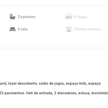
1
0
banheiro
vagas
1
sala
Permite animais
ound, lazer descoberto, salão de jogos, espaço kids, espaço
 23 pavimentos. Hall de entrada, 2 elevadores, eclusa, bicicletár