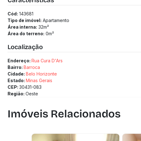
Características
Cód:
143681
Tipo de imóvel:
Apartamento
Área interna:
32
m²
Área do terreno:
0
m²
Localização
Endereço:
Rua Cura D'Ars
Bairro:
Barroca
Cidade:
Belo Horizonte
Estado:
Minas Gerais
CEP:
30431-083
Região:
Oeste
Imóveis Relacionados