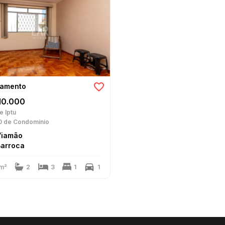
tamento
10.000
e Iptu
0
de Condomínio
Viamão
Barroca
m²
2
3
1
1