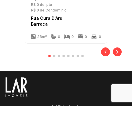
R$ 0
de Iptu
R$ 0
de Condomínio
Rua Cura D'Ars
Barroca
28m²
0
0
0
0
LAR Imóveis
Copyright 2025
PJ-1341