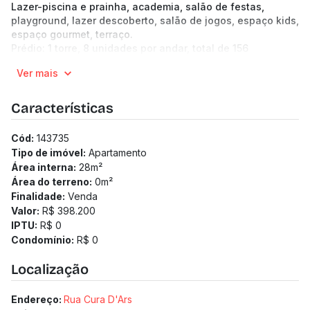
Lazer-piscina e prainha, academia, salão de festas,
playground, lazer descoberto, salão de jogos, espaço kids,
espaço gourmet, terraço.
Prédio: 1 torre, 8 unidades por andar, total de 156
unidades, 23 pavimentos. Hall de entrada, 2 elevadores,
Ver mais
eclusa, bicicletário, lavanderia, mini mercado.
Características
Cód:
143735
Tipo de imóvel:
Apartamento
Área interna:
28
m²
Área do terreno:
0
m²
Finalidade:
Venda
Valor:
R$ 398.200
IPTU:
R$ 0
Condomínio:
R$ 0
Localização
Endereço:
Rua Cura D'Ars