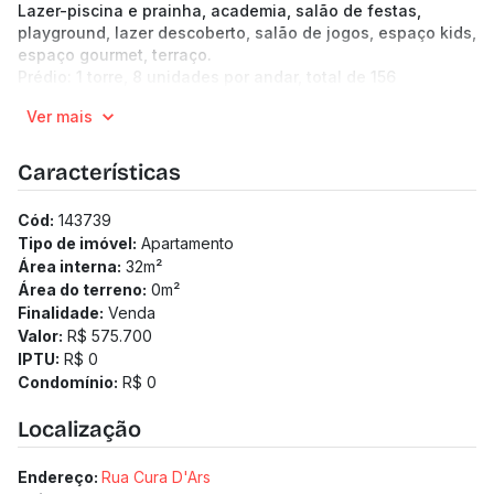
Lazer-piscina e prainha, academia, salão de festas,
playground, lazer descoberto, salão de jogos, espaço kids,
espaço gourmet, terraço.
Prédio: 1 torre, 8 unidades por andar, total de 156
unidades, 23 pavimentos. Hall de entrada, 2 elevadores,
Ver mais
eclusa, bicicletário, lavanderia, mini mercado.
Características
Cód:
143739
Tipo de imóvel:
Apartamento
Área interna:
32
m²
Área do terreno:
0
m²
Finalidade:
Venda
Valor:
R$ 575.700
IPTU:
R$ 0
Condomínio:
R$ 0
Localização
Endereço:
Rua Cura D'Ars