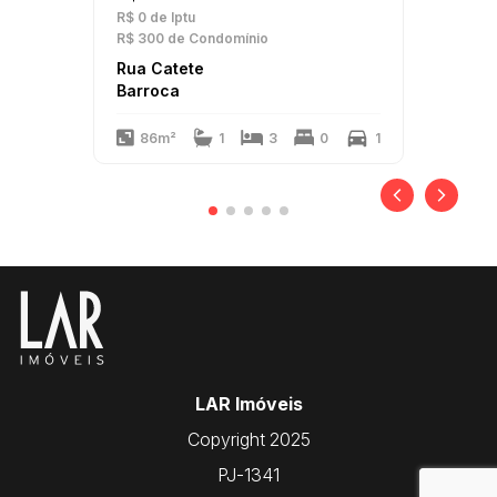
R$ 0
de Iptu
R$ 300
de Condomínio
Rua Catete
Barroca
86m²
1
3
0
1
LAR Imóveis
Copyright 2025
PJ-1341