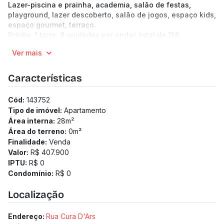
Lazer-piscina e prainha, academia, salão de festas,
playground, lazer descoberto, salão de jogos, espaço kids,
espaço gourmet, terraço.
Prédio: 1 torre, 8 unidades por andar, total de 156
unidades, 23 pavimentos. Hall de entrada, 2 elevadores,
Ver mais
eclusa, bicicletário, lavanderia, mini mercado.
Características
Cód:
143752
Tipo de imóvel:
Apartamento
Área interna:
28
m²
Área do terreno:
0
m²
Finalidade:
Venda
Valor:
R$ 407.900
IPTU:
R$ 0
Condomínio:
R$ 0
Localização
Endereço:
Rua Cura D'Ars