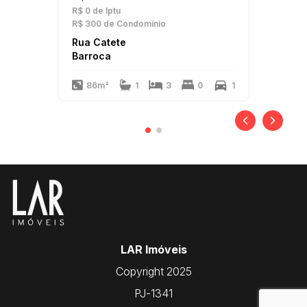
R$ 0
de Iptu
R$ 300
de Condomínio
Rua Catete
Barroca
86m²
1
3
0
1
LAR Imóveis
Copyright 2025
PJ-1341