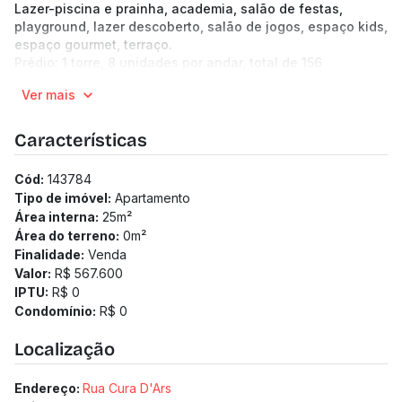
Lazer-piscina e prainha, academia, salão de festas,
playground, lazer descoberto, salão de jogos, espaço kids,
espaço gourmet, terraço.
Prédio: 1 torre, 8 unidades por andar, total de 156
unidades, 23 pavimentos. Hall de entrada, 2 elevadores,
Ver mais
eclusa, bicicletário, lavanderia, mini mercado.
Características
Cód:
143784
Tipo de imóvel:
Apartamento
Área interna:
25
m²
Área do terreno:
0
m²
Finalidade:
Venda
Valor:
R$ 567.600
IPTU:
R$ 0
Condomínio:
R$ 0
Localização
Endereço:
Rua Cura D'Ars