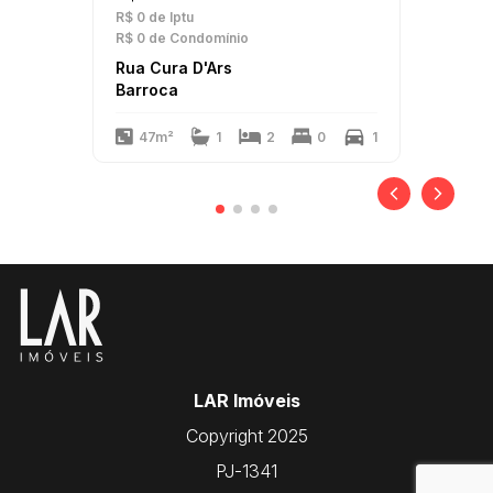
R$ 0
de Iptu
R$ 0
de Condomínio
Rua Cura D'Ars
Barroca
47m²
1
2
0
1
LAR Imóveis
Copyright 2025
PJ-1341