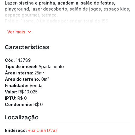
Lazer-piscina e prainha, academia, salão de festas,
playground, lazer descoberto, salão de jogos, espaço kids,
espaço gourmet, terraço.
Prédio: 1 torre, 8 unidades por andar, total de 156
unidades, 23 pavimentos. Hall de entrada, 2 elevadores,
Ver mais
eclusa, bicicletário, lavanderia, mini mercado.
Características
Cód:
143789
Tipo de imóvel:
Apartamento
Área interna:
25
m²
Área do terreno:
0
m²
Finalidade:
Venda
Valor:
R$ 10.025
IPTU:
R$ 0
Condomínio:
R$ 0
Localização
Endereço:
Rua Cura D'Ars