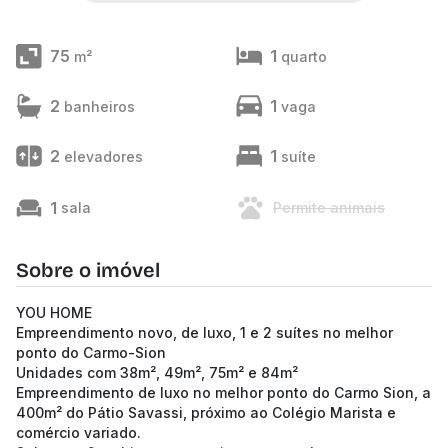
75
1
m²
quarto
2
1
banheiros
vaga
2
1
elevadores
suíte
1
sala
Permite animais
Sobre o imóvel
YOU HOME
Empreendimento novo, de luxo, 1 e 2 suítes no melhor
ponto do Carmo-Sion
Unidades com 38m², 49m², 75m² e 84m²
Empreendimento de luxo no melhor ponto do Carmo Sion, a
400m² do Pátio Savassi, próximo ao Colégio Marista e
comércio variado.