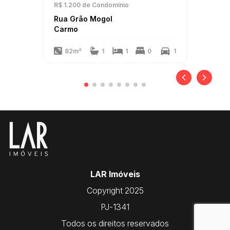
R$ 1.200
de Condomínio
Rua Grão Mogol
Carmo
82m²
1
1
0
1
LAR Imóveis
Copyright 2025
PJ-1341
Todos os direitos reservados