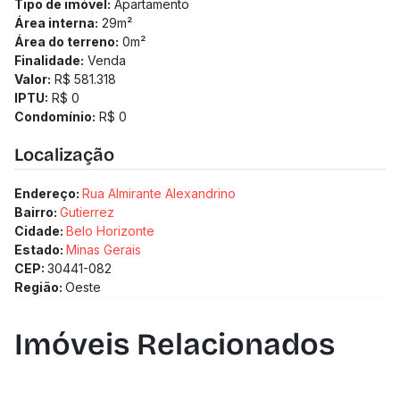
Tipo de imóvel:
Apartamento
Área interna:
29
m²
Área do terreno:
0
m²
Finalidade:
Venda
Valor:
R$ 581.318
IPTU:
R$ 0
Condomínio:
R$ 0
Localização
Endereço:
Rua Almirante Alexandrino
Bairro:
Gutierrez
Cidade:
Belo Horizonte
Estado:
Minas Gerais
CEP:
30441-082
Região:
Oeste
Imóveis Relacionados