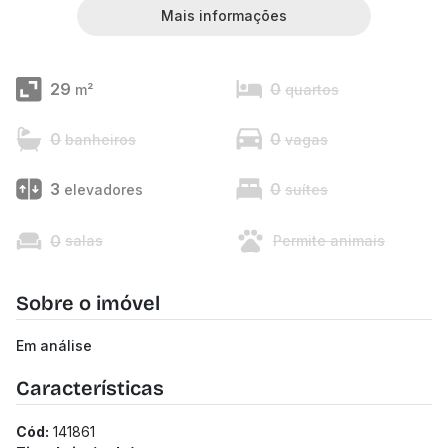
Mais informações
29
0
m²
quartos
0
0
banheiros
vagas
3
0
elevadores
suítes
0
salas
Permite animais
Sobre o imóvel
Em análise
Características
Cód:
141861