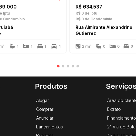
69.000
R$ 634.537
e Iptu
R$ 0
de Iptu
e Condomínio
R$ 0
de Condomínio
Cuiabá
Rua Almirante Alexandrino
o
Gutierrez
m²
1
1
1
1
27m²
0
0
0
s
Produtos
Serviço
Alugar
Área do client
Comprar
Extrato
Anunciar
Financiamento
Lançamentos
2ª Via de Bole
Business
Avaliar Imóvel