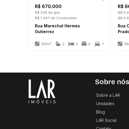
R$ 670.000
R$ 6
R$ 236
de Iptu
R$ 0
d
R$ 1.447
de Condomínio
R$ 0
d
Rua Marechal Hermes
Rua 
Gutierrez
Prad
100m²
2
3
0
1
36
Sobre nó
Sobre a LAR
Unidades
Blog
LAR Social
Contato