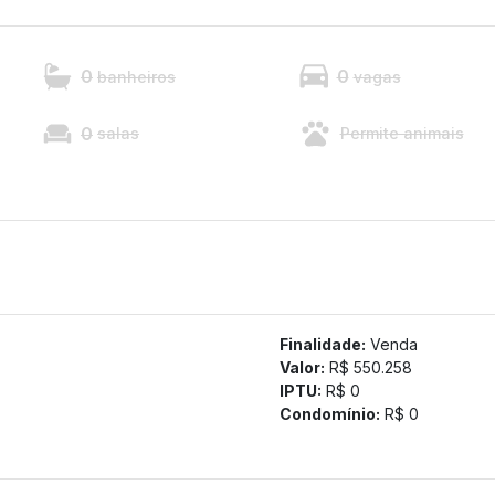
0
0
banheiros
vagas
0
salas
Permite animais
Finalidade:
Venda
Valor:
R$ 550.258
IPTU:
R$ 0
Condomínio:
R$ 0