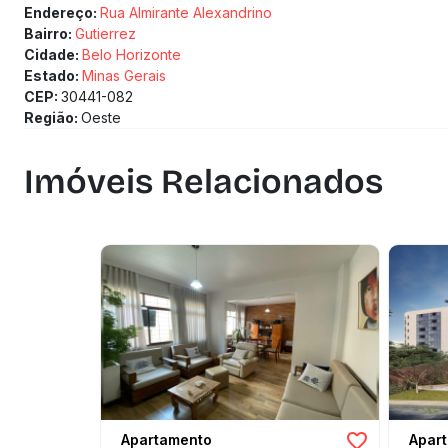
Endereço:
Rua Almirante Alexandrino
Bairro:
Gutierrez
Cidade:
Belo Horizonte
Estado:
Minas Gerais
CEP:
30441-082
Região:
Oeste
Imóveis Relacionados
Apartamento
Apar