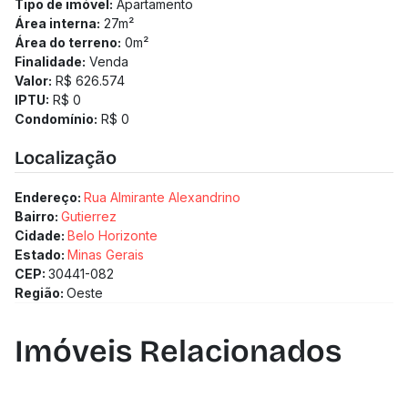
Tipo de imóvel:
Apartamento
Área interna:
27
m²
Área do terreno:
0
m²
Finalidade:
Venda
Valor:
R$ 626.574
IPTU:
R$ 0
Condomínio:
R$ 0
Localização
Endereço:
Rua Almirante Alexandrino
Bairro:
Gutierrez
Cidade:
Belo Horizonte
Estado:
Minas Gerais
CEP:
30441-082
Região:
Oeste
Imóveis Relacionados