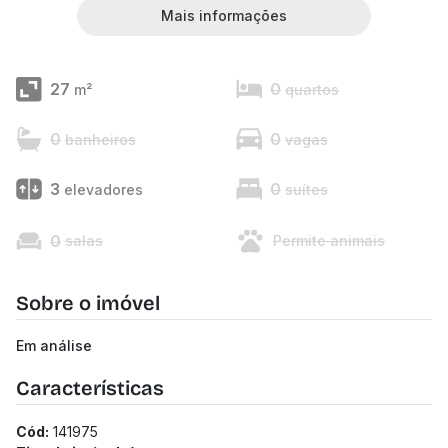
Mais informações
27
0
m²
quartos
0
0
banheiros
vagas
3
0
elevadores
suítes
0
salas
Permite animais
Sobre o imóvel
Em análise
Características
Cód:
141975