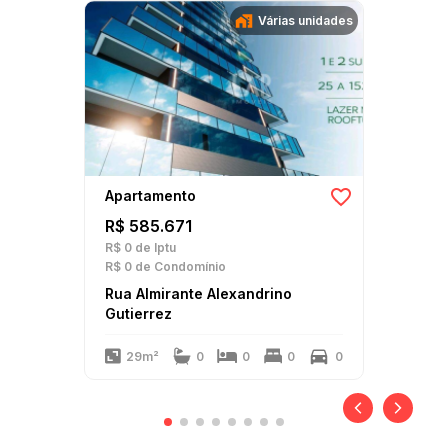
Várias unidades
Apartamento
R$ 585.671
R$ 0
de Iptu
R$ 0
de Condomínio
Rua Almirante Alexandrino
Gutierrez
29m²
0
0
0
0