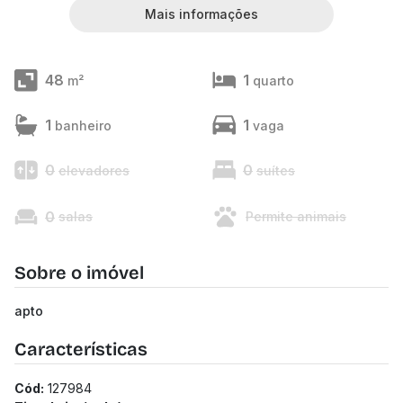
Mais informações
48
1
m²
quarto
1
1
banheiro
vaga
0
0
elevadores
suítes
0
salas
Permite animais
Sobre o imóvel
apto
Características
Cód:
127984