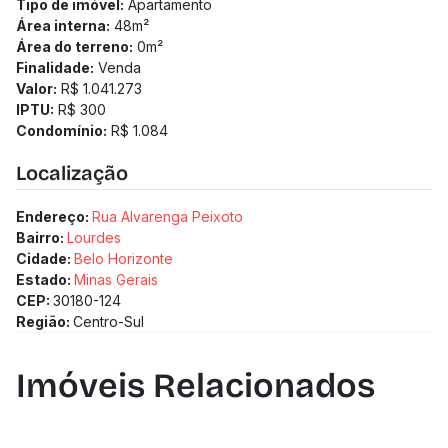
Tipo de imóvel:
Apartamento
Área interna:
48
m²
Área do terreno:
0
m²
Finalidade:
Venda
Valor:
R$ 1.041.273
IPTU:
R$ 300
Condomínio:
R$ 1.084
Localização
Endereço:
Rua Alvarenga Peixoto
Bairro:
Lourdes
Cidade:
Belo Horizonte
Estado:
Minas Gerais
CEP:
30180-124
Região:
Centro-Sul
Imóveis Relacionados