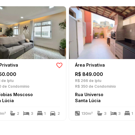
Privativa
Área Privativa
50.000
R$ 849.000
1
de Iptu
R$ 266
de Iptu
0
de Condomínio
R$ 350
de Condomínio
Tobias Moscoso
Rua Universo
 Lúcia
Santa Lúcia
0m²
2
3
1
2
130m²
3
3
1