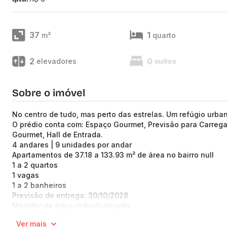
37
1
m²
quarto
2
0
elevadores
suítes
Sobre o imóvel
No centro de tudo, mas perto das estrelas. Um refúgio urban
O prédio conta com: Espaço Gourmet, Previsão para Carregado
Gourmet, Hall de Entrada.
4 andares | 9 unidades por andar
Apartamentos de 37.18 a 133.93 m² de área no bairro null
1 a 2 quartos
1 vagas
1 a 2 banheiros
Previsão de entrega: 30/10/2028
Medidor de água individualizado
Taxa de enxoval: R$ 18.900
Ver mais