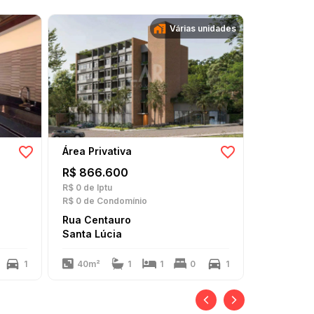
Várias unidades
Área Privativa
R$ 866.600
R$ 0
de Iptu
R$ 0
de Condomínio
Rua Centauro
Santa Lúcia
1
40m²
1
1
0
1