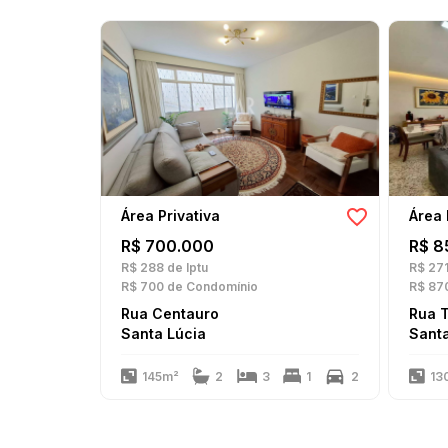
Área Privativa
Área 
R$ 700.000
R$ 8
R$ 288
de Iptu
R$ 27
R$ 700
de Condomínio
R$ 87
Rua Centauro
Rua 
Santa Lúcia
Santa
145m²
2
3
1
2
13