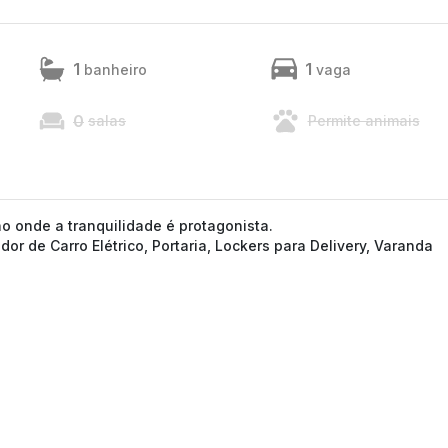
1
1
banheiro
vaga
0
salas
Permite animais
o onde a tranquilidade é protagonista.
r de Carro Elétrico, Portaria, Lockers para Delivery, Varanda