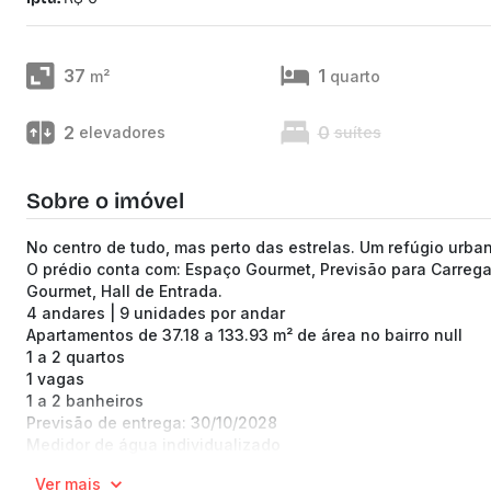
37
1
m²
quarto
2
0
elevadores
suítes
Sobre o imóvel
No centro de tudo, mas perto das estrelas. Um refúgio urban
O prédio conta com: Espaço Gourmet, Previsão para Carregado
Gourmet, Hall de Entrada.
4 andares | 9 unidades por andar
Apartamentos de 37.18 a 133.93 m² de área no bairro null
1 a 2 quartos
1 vagas
1 a 2 banheiros
Previsão de entrega: 30/10/2028
Medidor de água individualizado
Taxa de enxoval: R$ 18.900
Ver mais