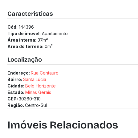
Características
Cód:
144396
Tipo de imóvel:
Apartamento
Área interna:
37
m²
Área do terreno:
0
m²
Localização
Endereço:
Rua Centauro
Bairro:
Santa Lúcia
Cidade:
Belo Horizonte
Estado:
Minas Gerais
CEP:
30360-310
Região:
Centro-Sul
Imóveis Relacionados