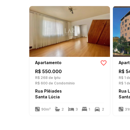
Apartamento
Apar
R$ 550.000
R$ 5
R$ 268
de Iptu
R$ 1
de
R$ 600
de Condomínio
R$ 1
de
Rua Plêiades
Rua 
Santa Lúcia
Santa
90m²
2
3
1
2
31