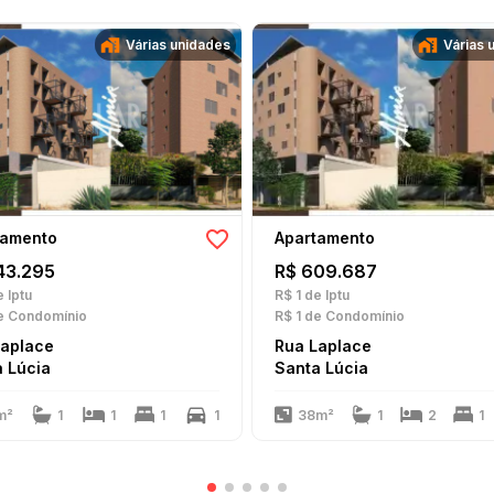
Várias unidades
Várias 
tamento
Apartamento
43.295
R$ 609.687
 Iptu
R$ 1
de Iptu
 Condomínio
R$ 1
de Condomínio
Laplace
Rua Laplace
 Lúcia
Santa Lúcia
m²
1
1
1
1
38m²
1
2
1