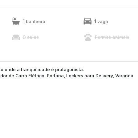
1
1
banheiro
vaga
0
salas
Permite animais
o onde a tranquilidade é protagonista.
r de Carro Elétrico, Portaria, Lockers para Delivery, Varanda