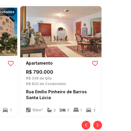
unidades
Apartamento
Apartame
R$ 790.000
R$ 590.
R$ 336
de Iptu
R$ 217
de I
R$ 820
de Condomínio
R$ 750
de C
Rua Emílio Pinheiro de Barros
Rua Cano
Santa Lúcia
Santa Lúc
1
155m²
2
3
1
2
100m²