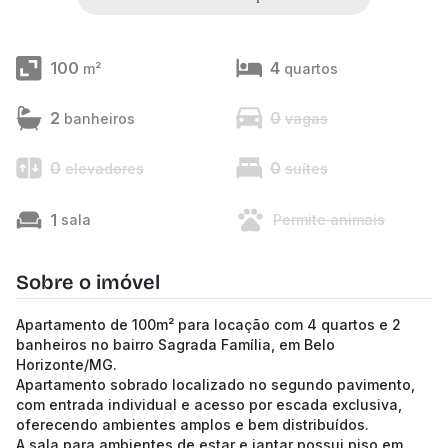
100
4
m²
quartos
2
0
banheiros
vagas
0
0
elevadores
suítes
1
sala
Permite animais
Sobre o imóvel
Apartamento de 100m² para locação com 4 quartos e 2
banheiros no bairro Sagrada Família, em Belo
Horizonte/MG.
Apartamento sobrado localizado no segundo pavimento,
com entrada individual e acesso por escada exclusiva,
oferecendo ambientes amplos e bem distribuídos.
A sala para ambientes de estar e jantar possui piso em