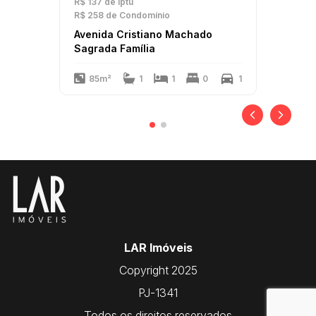
R$ 137
de Iptu
R$ 258
de Condomínio
Avenida Cristiano Machado
Sagrada Família
85m²
1
1
0
1
LAR Imóveis
Copyright 2025
PJ-1341
Todos os direitos reservados