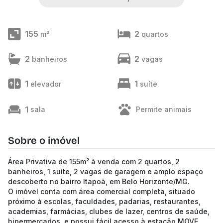
155
2
m²
quartos
2
2
banheiros
vagas
1
1
elevador
suíte
1
sala
Permite animais
Sobre o imóvel
Área Privativa de 155m² à venda com 2 quartos, 2
banheiros, 1 suíte, 2 vagas de garagem e amplo espaço
descoberto no bairro Itapoã, em Belo Horizonte/MG.
O imóvel conta com área comercial completa, situado
próximo à escolas, faculdades, padarias, restaurantes,
academias, farmácias, clubes de lazer, centros de saúde,
hipermercados, e possui fácil acesso à estação MOVE