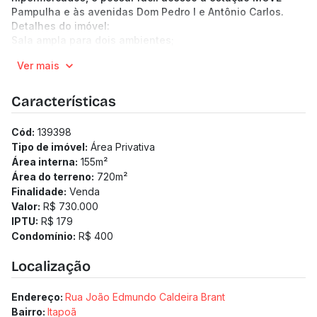
Pampulha e às avenidas Dom Pedro I e Antônio Carlos.
Detalhes do imóvel:
Sala ampla para dois ambientes;
2 Quartos, sendo uma suíte;
Ver mais
1 Banheiro social;
Cozinha com bancada em granito;
Área de serviço completa e independente;
Características
Ampla área privativa com espaços cobertos e descobertos;
2 Vagas de garagem.
Cód:
139398
(Os preços e informações poderão sofrer mudanças.
Tipo de imóvel:
Área Privativa
Solicitamos a confirmação com nossa equipe).
Área interna:
155
m²
Área do terreno:
720
m²
Finalidade:
Venda
Valor:
R$ 730.000
IPTU:
R$ 179
Condomínio:
R$ 400
Localização
Endereço:
Rua João Edmundo Caldeira Brant
Bairro:
Itapoã