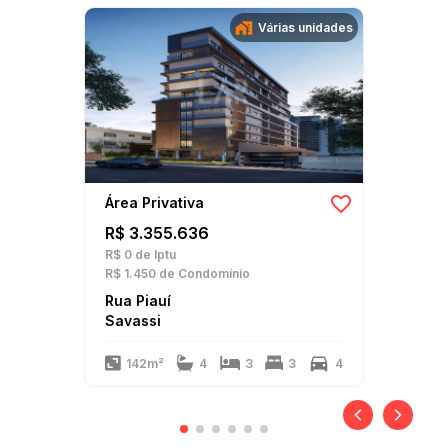
Várias unidades
Área Privativa
R$ 3.355.636
R$ 0
de Iptu
R$ 1.450
de Condomínio
Rua Piauí
Savassi
142m²
4
3
3
4