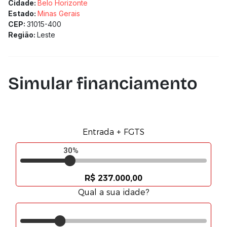
poderão sofrer alterações sem aviso prévio.
Cidade:
Belo Horizonte
Estado:
Minas Gerais
CEP:
31015-400
Região:
Leste
Simular financiamento