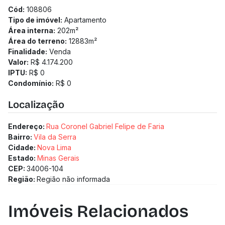
23 andares | 2 unidades por andar
Cód:
108806
Apartamentos de 202.27 m² de área no bairro Vila da Serra
Tipo de imóvel:
Apartamento
4 quartos
Área interna:
202
m²
4 vagas
Área do terreno:
12883
m²
4 banheiros
Finalidade:
Venda
Previsão de entrega: 01/10/2028
Valor:
R$ 4.174.200
Medidor de água individualizado
IPTU:
R$ 0
Medidor de gás individualizado
Condomínio:
R$ 0
Taxa de enxoval: R$ 40.000
Localização
Endereço:
Rua Coronel Gabriel Felipe de Faria
Bairro:
Vila da Serra
Cidade:
Nova Lima
Estado:
Minas Gerais
CEP:
34006-104
Região:
Região não informada
Imóveis Relacionados