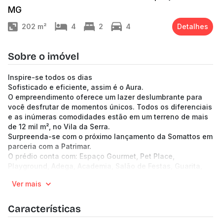
MG
202
m²
4
2
4
Detalhes
Sobre o imóvel
Inspire-se todos os dias
Sofisticado e eficiente, assim é o Aura.
O empreendimento oferece um lazer deslumbrante para
você desfrutar de momentos únicos. Todos os diferenciais
e as inúmeras comodidades estão em um terreno de mais
de 12 mil m², no Vila da Serra.
Surpreenda-se com o próximo lançamento da Somattos em
parceria com a Patrimar.
O prédio conta com: Espaço Gourmet, Pet Place,
Playground, Adega, Academia, Salão de Festas, Guarita,
Quadra de Beach Tennis, Porte-cochère, Quadra
Ver mais
Poliesportiva, Espaço Kids Interno, Locker para Delivery,
Mercado Autônomo, Quadra de Tênis, Carwash, Piscina
Infantil, Vagas para Visitantes, Circuito CFTV, Piscina
Características
Climatizada, Aplicativo para Gestão.