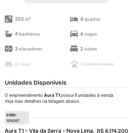
202
4
m²
quartos
4
4
banheiros
vagas
3
2
elevadores
suítes
0
salas
Permite animais
Unidades Disponíveis
O empreendimento
Aura T1
possui
1
unidades à venda.
Veja mais detalhes na listagem abaixo:
CÓD:
109287
Aura T1 - Vila da Serra - Nova Lima,
R$ 4.174.200