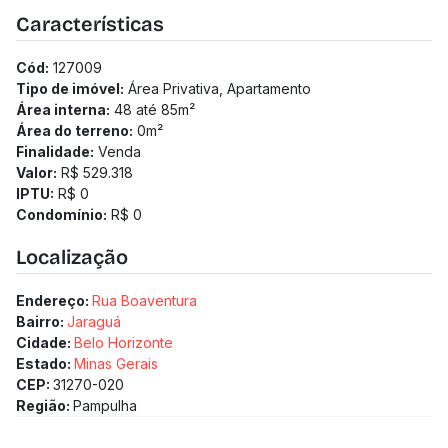
2 a 3 quartos
Características
1 a 2 vagas
1 a 2 banheiros
Cód:
127009
Previsão de entrega: 28/02/2027
Tipo de imóvel:
Área Privativa, Apartamento
Medidor de água individualizado
Área interna:
48 até 85
m²
Área do terreno:
0
m²
Finalidade:
Venda
Valor:
R$ 529.318
IPTU:
R$ 0
Condomínio:
R$ 0
Localização
Endereço:
Rua Boaventura
Bairro:
Jaraguá
Cidade:
Belo Horizonte
Estado:
Minas Gerais
CEP:
31270-020
Região:
Pampulha