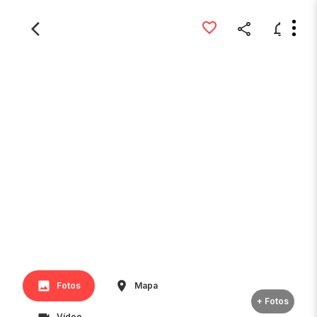
Fotos
Mapa
+ Fotos
Vídeo