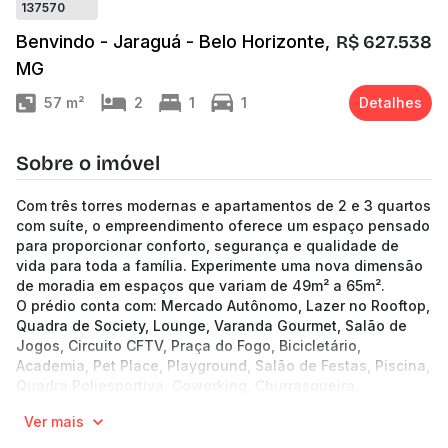
137570
Benvindo - Jaraguá - Belo Horizonte,
R$ 627.538
MG
57
m²
2
1
1
Detalhes
Sobre o imóvel
Com três torres modernas e apartamentos de 2 e 3 quartos
com suíte, o empreendimento oferece um espaço pensado
para proporcionar conforto, segurança e qualidade de
vida para toda a família. Experimente uma nova dimensão
de moradia em espaços que variam de 49m² a 65m².
O prédio conta com: Mercado Autônomo, Lazer no Rooftop,
Quadra de Society, Lounge, Varanda Gourmet, Salão de
Jogos, Circuito CFTV, Praça do Fogo, Bicicletário,
Academia, Pet Place, Playground, Salão de Festas, Piscina,
Quadra Poliesportiva, Coworking, Churrasqueira.
10 andares | 8 unidades por andar
Ver mais
Apartamentos de 48.39 a 85.08 m² de área no bairro
Jaraguá