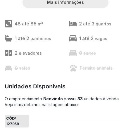
Mais informações
48 até 85
2 até 3
m²
quartos
1 até 2
1 até 2
banheiros
vagas
2
0
elevadores
suítes
0
salas
Permite animais
Unidades Disponíveis
O empreendimento
Benvindo
possui
33
unidades à venda.
Veja mais detalhes na listagem abaixo:
CÓD:
127059