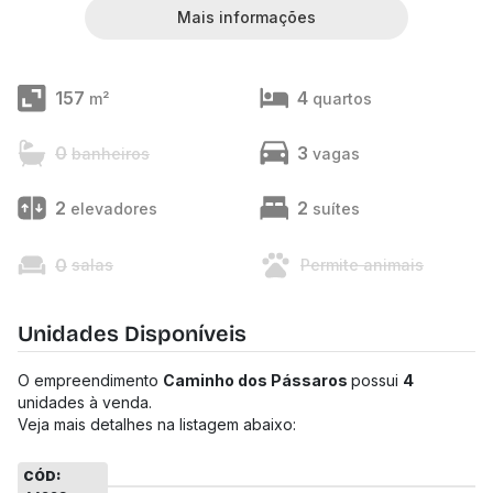
Mais informações
157
4
m²
quartos
0
3
banheiros
vagas
2
2
elevadores
suítes
0
salas
Permite animais
Unidades Disponíveis
O empreendimento
Caminho dos Pássaros
possui
4
unidades à venda.
Veja mais detalhes na listagem abaixo:
CÓD: