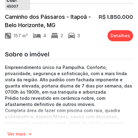
CÓD:
45007
Caminho dos Pássaros - Itapoã -
R$ 1.850.000
Belo Horizonte, MG
157
m²
4
2
3
Detalhes
Sobre o imóvel
Empreendimento único na Pampulha. Conforto,
privacidade, segurança e sofisticação, com a mais linda
vista da região. Alto padrão com fachada imponente e
guarita elevada, portaria diurna de 7 dias por semana, das
0700h às 1900h, em rua tranquila e arborizada.
Prédio todo revestido em cerâmica nobre, com
afastamento definitivo de outros imóveis.
Completa área de lazer com piscina com raia, quadra
poliesportiva, espaço fitness, sauna com descanso,
playground, área para jogos, salão de festas e espaço
gourmet.
Ver mais
2 elevadores codificados com resgate automático,