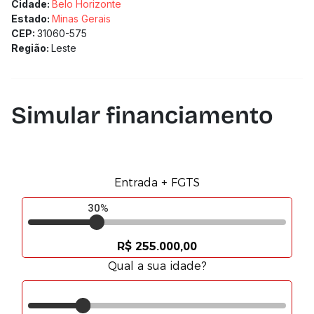
Solicitamos a confirmação com nossa equipe)
Cidade:
Belo Horizonte
Estado:
Minas Gerais
CEP:
31060-575
Região:
Leste
Simular financiamento