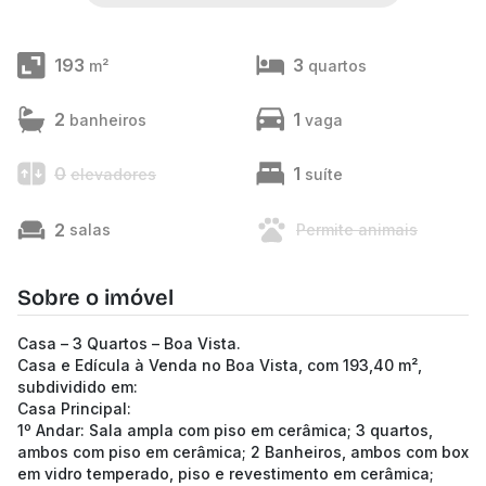
193
3
m²
quartos
2
1
banheiros
vaga
0
1
elevadores
suíte
2
salas
Permite animais
Sobre o imóvel
Casa – 3 Quartos – Boa Vista.
Casa e Edícula à Venda no Boa Vista, com 193,40 m²,
subdividido em:
Casa Principal:
1º Andar: Sala ampla com piso em cerâmica; 3 quartos,
ambos com piso em cerâmica; 2 Banheiros, ambos com box
em vidro temperado, piso e revestimento em cerâmica;