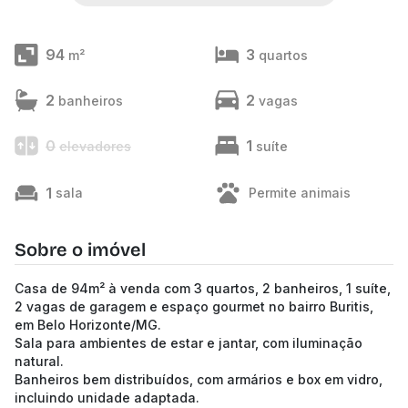
94
3
m²
quartos
2
2
banheiros
vagas
0
1
elevadores
suíte
1
sala
Permite animais
Sobre o imóvel
Casa de 94m² à venda com 3 quartos, 2 banheiros, 1 suíte,
2 vagas de garagem e espaço gourmet no bairro Buritis,
em Belo Horizonte/MG.
Sala para ambientes de estar e jantar, com iluminação
natural.
Banheiros bem distribuídos, com armários e box em vidro,
incluindo unidade adaptada.