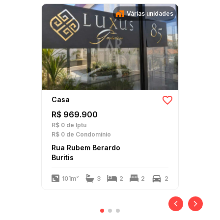
Várias unidades
Casa
R$ 969.900
R$ 0
de Iptu
R$ 0
de Condomínio
Rua Rubem Berardo
Buritis
101m²
3
2
2
2